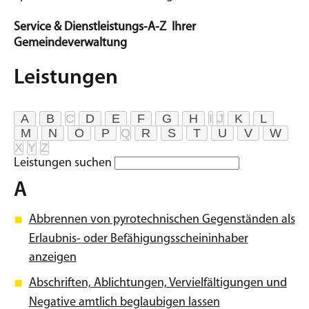
Service & Dienstleistungs-A-Z Ihrer
Gemeindeverwaltung
Leistungen
A
B
C
D
E
F
G
H
I
J
K
L
M
N
O
P
Q
R
S
T
U
V
W
X
Y
Z
Leistungen suchen
A
Abbrennen von pyrotechnischen Gegenständen als
Erlaubnis- oder Befähigungsscheininhaber
anzeigen
Abschriften, Ablichtungen, Vervielfältigungen und
Negative amtlich beglaubigen lassen