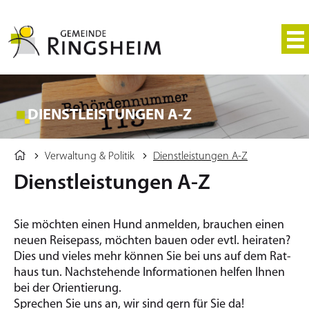
DIENSTLEISTUNGEN A-Z
Verwaltung & Politik
Dienstleistungen A-Z
Dienstleistungen A-Z
Sie möchten einen Hund an­mel­den, brau­chen einen
neuen Rei­se­pass, möchten bauen oder evtl. hei­ra­ten?
Dies und vieles mehr kön­nen Sie bei uns auf dem Rat­
haus tun. Nach­ste­hen­de In­for­ma­tio­nen hel­fen Ihnen
bei der Ori­en­tie­rung.
Spre­chen Sie uns an, wir sind gern für Sie da!