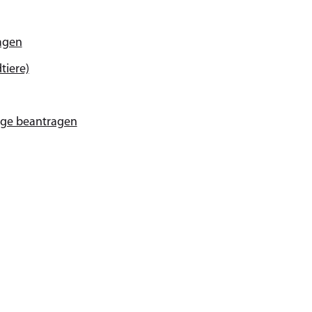
agen
tiere)
age beantragen