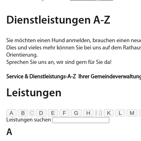
Dienstleistungen A-Z
Sie möchten einen Hund an­mel­den, brau­chen einen neuen
Dies und vieles mehr kön­nen Sie bei uns auf dem Rat­haus t
Ori­en­tie­rung.
Spre­chen Sie uns an, wir sind gern für Sie da!
Service & Dienstleistungs-A-Z Ihrer Gemeindeverwaltun
Leistungen
A
B
C
D
E
F
G
H
I
J
K
L
M
Leistungen suchen
A