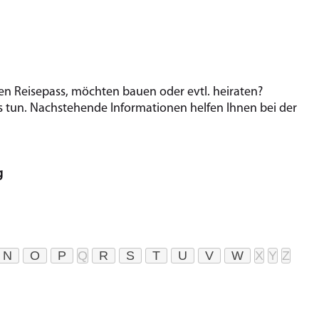
 Rei­se­pass, möchten bauen oder evtl. hei­ra­ten?
un. Nach­ste­hen­de In­for­ma­tio­nen hel­fen Ihnen bei der
g
N
O
P
Q
R
S
T
U
V
W
X
Y
Z