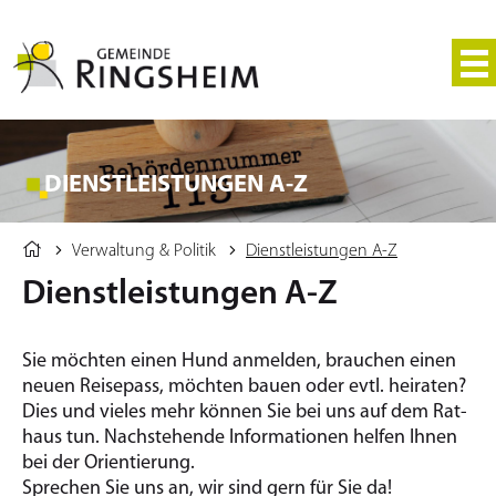
DIENSTLEISTUNGEN A-Z
Verwaltung & Politik
Dienstleistungen A-Z
Dienstleistungen A-Z
Sie möchten einen Hund an­mel­den, brau­chen einen
neuen Rei­se­pass, möchten bauen oder evtl. hei­ra­ten?
Dies und vieles mehr kön­nen Sie bei uns auf dem Rat­
haus tun. Nach­ste­hen­de In­for­ma­tio­nen hel­fen Ihnen
bei der Ori­en­tie­rung.
Spre­chen Sie uns an, wir sind gern für Sie da!