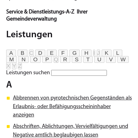
Service & Dienstleistungs-A-Z Ihrer
Gemeindeverwaltung
Leistungen
A
B
C
D
E
F
G
H
I
J
K
L
M
N
O
P
Q
R
S
T
U
V
W
X
Y
Z
Leistungen suchen
A
Abbrennen von pyrotechnischen Gegenständen als
Erlaubnis- oder Befähigungsscheininhaber
anzeigen
Abschriften, Ablichtungen, Vervielfältigungen und
Negative amtlich beglaubigen lassen