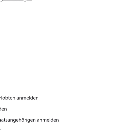
erlobten anmelden
den
taatsangehörigen anmelden