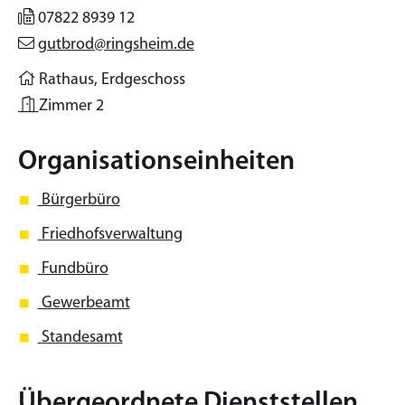
07822 8939 12
gutbrod@ringsheim.de
Rathaus, Erdgeschoss
Zimmer 2
Organisationseinheiten
Bürgerbüro
Friedhofsverwaltung
Fundbüro
Gewerbeamt
Standesamt
Übergeordnete Dienststellen