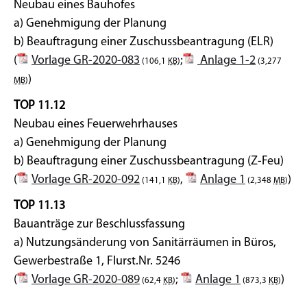
Neubau eines Bauhofes
a) Genehmigung der Planung
b) Beauftragung einer Zuschussbeantragung (ELR)
(
Vorlage GR-2020-083
;
Anlage 1-2
(106,1
KB
)
(3,277
)
MB
)
TOP 11.12
Neubau eines Feuerwehrhauses
a) Genehmigung der Planung
b) Beauftragung einer Zuschussbeantragung (Z-Feu)
(
Vorlage GR-2020-092
,
Anlage 1
)
(141,1
KB
)
(2,348
MB
)
TOP 11.13
Bauanträge zur Beschlussfassung
a) Nutzungsänderung von Sanitärräumen in Büros,
Gewerbestraße 1, Flurst.Nr. 5246
(
Vorlage GR-2020-089
;
Anlage 1
)
(62,4
KB
)
(873,3
KB
)