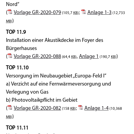
Nord“
(
Vorlage GR-2020-079
;
Anlage 1-3
(105,7
KB
)
(12,733
)
MB
)
TOP 11.9
Installation einer Akustikdecke im Foyer des
Bürgerhauses
(
Vorlage GR-2020-088
,
Anlage 1
)
(64,4
KB
)
(190,7
KB
)
TOP 11.10
Versorgung im Neubaugebiet „Europa-Feld I“
a) Verzicht auf eine Fernwärmeversorgung und
Verlegung von Gas
b) Photovoltaikpflicht im Gebiet
(
Vorlage GR-2020-082
;
Anlage 1-4
(158
KB
)
(10,368
)
MB
)
TOP 11.11