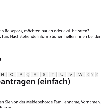
 Rei­se­pass, möchten bauen oder evtl. hei­ra­ten?
un. Nach­ste­hen­de In­for­ma­tio­nen hel­fen Ihnen bei der
g
N
O
P
Q
R
S
T
U
V
W
X
Y
Z
eantragen (einfach)
ten Sie von der Meldebehörde Familienname, Vornamen,
 Person.