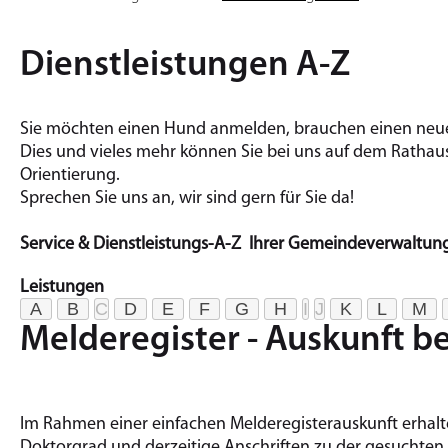
Dienstleistungen A-Z
Sie möchten einen Hund an­mel­den, brau­chen einen neuen
Dies und vieles mehr kön­nen Sie bei uns auf dem Rat­haus t
Ori­en­tie­rung.
Spre­chen Sie uns an, wir sind gern für Sie da!
Service & Dienstleistungs-A-Z Ihrer Gemeindeverwaltun
Leistungen
A
B
C
D
E
F
G
H
I
J
K
L
M
Melderegister - Auskunft b
Im Rahmen einer einfachen Melderegisterauskunft erhal
Doktorgrad und derzeitige Anschriften zu der gesuchten