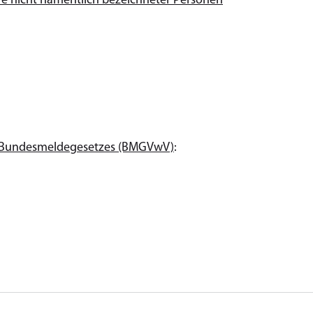
e nicht namentlich bezeichneter Personen
es Bundesmeldegesetzes (BMGVwV)
: