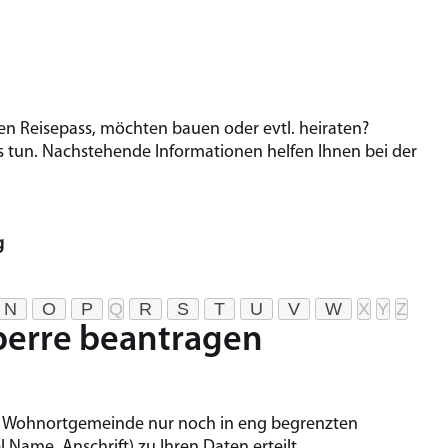
 Rei­se­pass, möchten bauen oder evtl. hei­ra­ten?
un. Nach­ste­hen­de In­for­ma­tio­nen hel­fen Ihnen bei der
g
N
O
P
Q
R
S
T
U
V
W
X
Y
Z
perre beantragen
hre Wohnortgemeinde nur noch in eng begrenzten
l Name, Anschrift)
zu Ihren Daten erteilt.