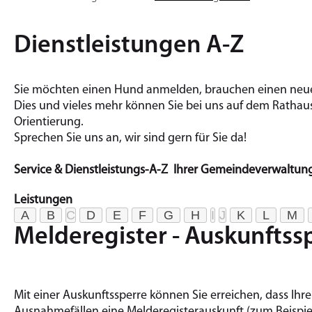
Dienstleistungen A-Z
Sie möchten einen Hund an­mel­den, brau­chen einen neuen
Dies und vieles mehr kön­nen Sie bei uns auf dem Rat­haus t
Ori­en­tie­rung.
Spre­chen Sie uns an, wir sind gern für Sie da!
Service & Dienstleistungs-A-Z Ihrer Gemeindeverwaltun
Leistungen
A
B
C
D
E
F
G
H
I
J
K
L
M
Melderegister - Auskunftss
Mit einer Auskunftssperre können Sie erreichen, dass I
Ausnahmefällen eine Melderegisterauskunft
(zum Beispie