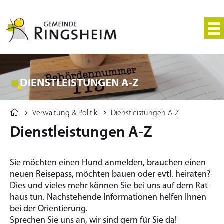
DIENSTLEISTUNGEN A-Z
Verwaltung & Politik
Dienstleistungen A-Z
Dienstleistungen A-Z
Sie möchten einen Hund an­mel­den, brau­chen einen
neuen Rei­se­pass, möchten bauen oder evtl. hei­ra­ten?
Dies und vieles mehr kön­nen Sie bei uns auf dem Rat­
haus tun. Nach­ste­hen­de In­for­ma­tio­nen hel­fen Ihnen
bei der Ori­en­tie­rung.
Spre­chen Sie uns an, wir sind gern für Sie da!