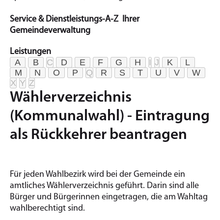
Service & Dienstleistungs-A-Z Ihrer
Gemeindeverwaltung
Leistungen
A
B
C
D
E
F
G
H
I
J
K
L
M
N
O
P
Q
R
S
T
U
V
W
X
Y
Z
Wählerverzeichnis
(Kommunalwahl) - Eintragung
als Rückkehrer beantragen
Für jeden Wahlbezirk wird bei der Gemeinde ein
amtliches Wählerverzeichnis geführt. Darin sind alle
Bürger und Bürgerinnen eingetragen, die am Wahltag
wahlberechtigt sind.