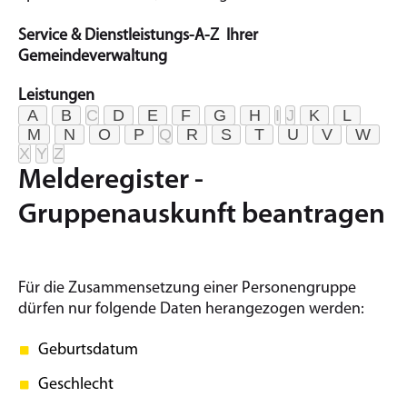
Service & Dienstleistungs-A-Z Ihrer
Gemeindeverwaltung
Leistungen
A
B
C
D
E
F
G
H
I
J
K
L
M
N
O
P
Q
R
S
T
U
V
W
X
Y
Z
Melderegister -
Gruppenauskunft beantragen
Für die Zusammensetzung einer Personengruppe
dürfen nur folgende Daten herangezogen werden:
Geburtsdatum
Geschlecht